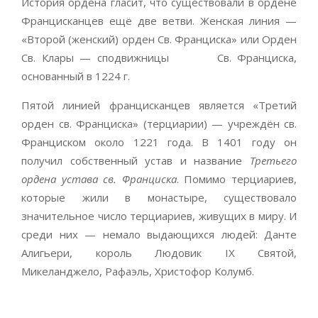
История ордена гласит, что существовали в ордене
Францисканцев ещё две ветви. Женская линия —
«Второй (женский) орден Св. Франциска» или Орден
Св. Клары — сподвижницы Св. Франциска,
основанный в 1224 г.
Пятой линией францисканцев является «Третий
орден св. Франциска» (терциарии) — учреждён св.
Франциском около 1221 года. В 1401 году он
получил собственный устав и название
Третьего
ордена устава св. Франциска
. Помимо терциариев,
которые жили в монастыре, существовало
значительное число терциариев, живущих в миру. И
среди них — немало выдающихся людей: Данте
Алигьери, король Людовик IX Святой,
Микеланджело, Рафаэль, Христофор Колумб.