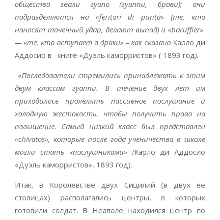
общества звали гуапо (гуаппи, брави); они
подразделяются на «feritori di punta» (те, кто
наносят точечный удар, делают выпад) и «baruffier»
— «те, кто вступает в драки» – как сказано
Карло ди
Аддосио в книге «Дуэль каморристов» ( 1893 год
).
«
Последователи стремились принадлежать к этим
двум классам гуаппи. В течение двух лет им
приходилось проявлять пассивное послушание и
холодную жестокость, чтобы получить право на
повышение. Самый низкий класс был представлен
«chivatos», которые после года ученичества в школе
могли стать «послушниками» (
Карло ди Аддосио
«Дуэль каморристов», 1893 год).
Итак, в Королевстве двух Сицилий (в двух её
столицах) располагались центры, в которых
готовили солдат. В Неаполе находился центр по