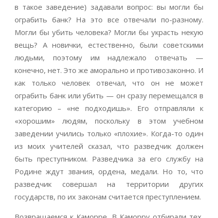
в такое заведение) задавали вопрос: вы могли бы
ограбить банк? На это все отвечали по-разному.
Могли бы убить человека? Могли бы украсть некую
вещь? А новички, естественно, были советскими
людьми, поэтому им надлежало отвечать —
конечно, нет. Это же аморально и противозаконно. И
как только человек отвечал, что он не может
ограбить банк или убить — он сразу перемещался в
категорию – «не подходишь». Его отправляли к
«хорошим» людям, поскольку в этом учебном
заведении учились только «плохие». Когда-то один
из моих учителей сказал, что разведчик должен
быть преступником. Разведчика за его службу на
Родине ждут звания, ордена, медали. Но то, что
разведчик совершал на территории других
государств, по их законам считается преступлением.
Возвращаемся к Каморре. В Каморру отбирали тех,