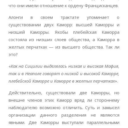
что они имели отношение к ордену Францисканцев.
Алонги в своем трактате упоминает о
существовании двух Каморр: высшей Каморры и
низшей Каморры. Якобы плебейская Каморра
состояла из низших слоев общества, а Каморра в
желтых перчатках — из высшего общества. Так ли
это?
«
Как на Сицилии выделялась низкая и высокая Мафия,
так и в Неаполе говорят о низкой и высокой Каморре,
плебейской Каморре и Каморре в желтых перчатках
».
Действительно, существовали две Каморры, но
внешне членов этих Каморр вряд ли стороннему
наблюдателю возможно отличить. Суть и замысел
организации данного разделения не являются
явными. Две Каморры выступали параллельными