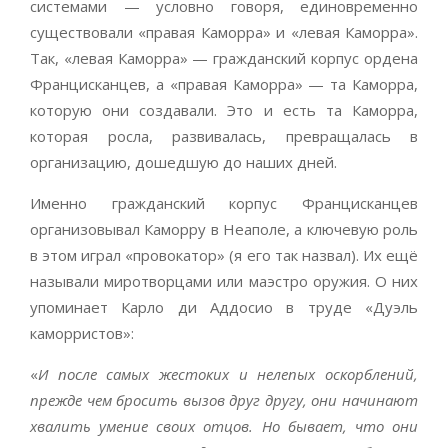
системами — условно говоря, единовременно
существовали «правая Каморра» и «левая Каморра».
Так, «левая Каморра» — гражданский корпус ордена
Францисканцев, а «правая Каморра» — та Каморра,
которую они создавали. Это и есть та Каморра,
которая росла, развивалась, превращалась в
организацию, дошедшую до наших дней.
Именно гражданский корпус Францисканцев
организовывал Каморру в Неаполе, а ключевую роль
в этом играл «провокатор» (я его так назвал). Их ещё
называли миротворцами или маэстро оружия. О них
упоминает Карло ди Аддосио в труде «Дуэль
каморристов»:
«
И после самых жестоких и нелепых оскорблений,
прежде чем бросить вызов друг другу, они начинают
хвалить умение своих отцов. Но бывает, что они