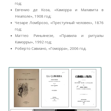
год;
Евгенио де Коза, «Каморра и Малавита в
Неаполе», 1908 год;
Чезаре Ломброзо, «Преступный человек», 1876
год;
Маттео Риньянезе, «Правила и ритуалы
Каморры», 1992 год;
Роберто Савиано, «Гоморра», 2006 год.