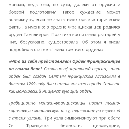
монахи, ведь они, по сути, далеки от оружия и
боевой подготовки? Такое суждение может
возникнуть, если не знать некоторые исторические
факты, а именно: в ордене Францисканцев родился
орден Тамплиеров. Практика воспитания рыцарей у
них, безусловно, существовала. Об этом я писал
подробно в статье «Тайна третьего ордена»:
«Что из себя представляет Орден Францисканцев
на самом деле?
Согласно официальной версии, этот
орден был создан Святым Франциском Ассизским в
далеком 1209 году близ итальянского города Сполето
как монашеский нищенствующий орден.
Традиционно монахи-францисканцы носят темно-
коричневую монашескую рясу, перевязанную веревкой
с тремя узлами.
Три узла символизируют три обета
Св. Франциска: бедность, целомудрие,