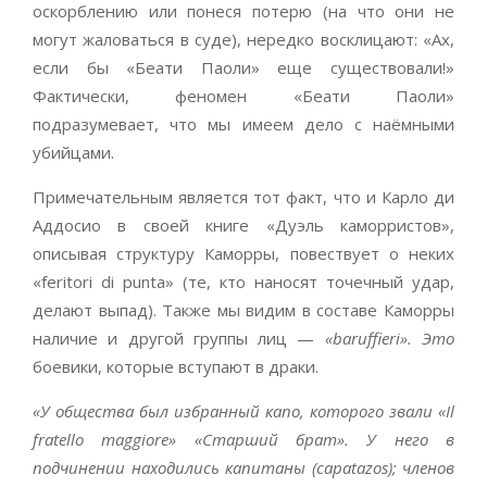
оскорблению или понеся потерю (на что они не
могут жаловаться в суде), нередко восклицают: «Ах,
если бы «Беати Паоли» еще существовали!»
Фактически, феномен «Беати Паоли»
подразумевает, что мы имеем дело с наёмными
убийцами.
Примечательным является тот факт, что и Карло ди
Аддосио в своей книге «Дуэль каморристов»,
описывая структуру Каморры, повествует о неких
«feritori di punta» (те, кто наносят точечный удар,
делают выпад). Также мы видим в составе Каморры
наличие и другой группы лиц —
«baruffieri». Это
боевики, которые вступают в драки.
«У общества был избранный капо, которого звали «Il
fratello maggiore» «Старший брат». У него в
подчинении находились капитаны (capatazos); членов