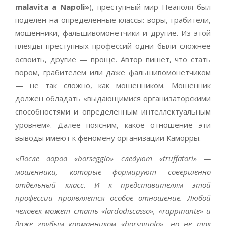
malavita
a
Napoli
»
), преступный мир Неаполя был
поделён на определенные классы: воры, грабители,
мошенники, фальшивомонетчики и другие. Из этой
плеяды преступных профессий одни были сложнее
освоить, другие — проще. Автор пишет, что стать
вором, грабителем или даже фальшивомонетчиком
— не так сложно, как мошенником. Мошенник
должен обладать «выдающимися организаторскими
способностями и определенным интеллектуальным
уровнем». Далее поясним, какое отношение эти
выводы имеют к феномену организации Каморры.
«
После воров «borseggio» следуют «
t
ruffatori» —
мошенники, которые формируют совершенно
отдельный класс. И к представителям этой
профессии проявляется особое отношение. Любой
человек может стать «lardodiscasso», «rappinante» и
даже грубым карманником «borsaiuolo», но не так