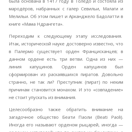
была основана в 1417 году в Толедо и состояла из
мародёров, набранных с галер Севильи, Малаги и
Мелильи. Об этом пишет и Арканджело Бадолатти в
книге «Мама Ндрангета».
Переходим к следующему этапу исследования.
Итак, исторической науке достоверно известно, что
в Палермо существует орден Францисканцев; в
данном ордене есть три ветви. Одна из них —
линия капуцинов. Орден капуцинов был
сформирован из раскаявшихся пиратов. Довольно
странно, не так ли? Преступник (пират) по неким
причинам становится монахом. И это «совпадение»
не стоит упускать из внимания.
Целесообразно также обратить внимание на
загадочное общество Беати Паоли (Beati Paoli).
Иногда его называют орденом рыцарей, иногда —