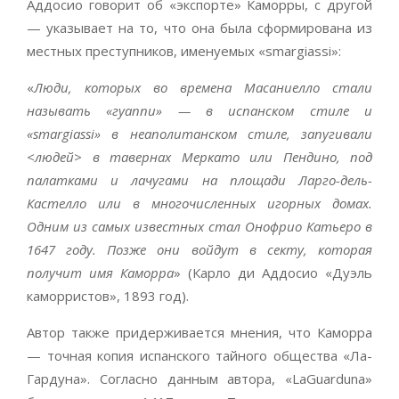
Аддосио говорит об «экспорте» Каморры, с другой
— указывает на то, что она была сформирована из
местных преступников, именуемых «smargiassi»:
«
Люди, которых во времена Масаниелло стали
называть «гуаппи» — в испанском стиле и
«smargiassi» в неаполитанском стиле, запугивали
<людей> в тавернах Меркато или Пендино, под
палатками и лачугами на площади Ларго-дель-
Кастелло или в многочисленных игорных домах.
Одним из самых известных стал Онофрио Катьеро в
1647 году. Позже они войдут в секту, которая
получит имя Каморра
» (Карло ди Аддосио «Дуэль
каморристов», 1893 год).
Автор также придерживается мнения, что Каморра
— точная копия испанского тайного общества «Ла-
Гардуна». Согласно данным автора, «LaGuarduna»