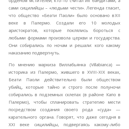
орденом мстителей; кто-то считал их бандитами, а
сами сицилийцы – «людьми чести». Легенда гласит,
что общество «Беати Паоли» было основано в XII
веке в Палермо. Создали его 10 молодых
аристократов, которые поклялись бороться с
любыми формами произвола церкви и государства.
Они собирались по ночам и решали: кого какому
наказанию подвергнуть.
По мнению маркиза Виллабьянка (Villabianca)
—
историка из Палермо, жившего в XVIII-XIX веках,
Беати Паоли действительно были обществом
убийц, которые тайно и строго после полуночи
собирались в подземных склепах (в районе Капо в
Палермо), чтобы спланировать стратегию мести
посредством создания своего рода «суда» —
карательного органа. Говорят, что даже сегодня в
XXI веке сицилийцы, подвергаясь какому-либо