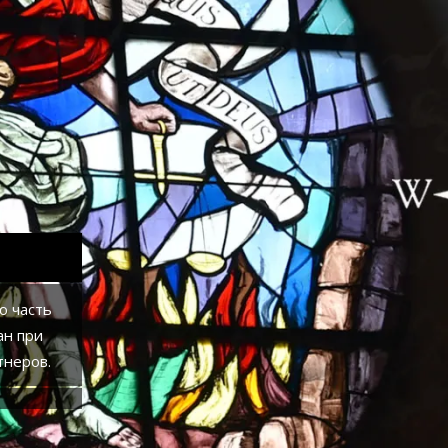
PROF. МАКСИМ ЛЕПСКИЙ
кадемик
НАУЧНЫЙ РУКОВОДИТЕЛЬ КРИМИН
лософских
ЦЕНТРА. Академик УАН. Доктор филосо
профессор кафедры социологии факул
управления Запорожского национально