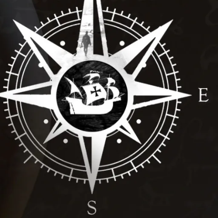
ОЛОГИЧЕСКОГО
фских наук,
ьтета социологии и
го университета.