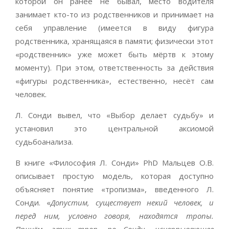
которой он ранее не бывал, место водителя
занимает кто-то из родственников и принимает на
себя управление (имеется в виду фигура
родственника, хранящаяся в памяти; физически этот
«родственник» уже может быть мёртв к этому
моменту). При этом, ответственность за действия
«фигуры родственника», естественно, несёт сам
человек.
Л. Сонди вывел, что «Выбор делает судьбу» и
установил это центральной аксиомой
судьбоанализа.
В книге «Философия Л. Сонди» PhD Мальцев О.В.
описывает простую модель, которая доступно
объясняет понятие «тропизма», введенного Л.
Сонди. «
Допустим, существует некий человек, и
перед ним, условно говоря, находятся тропы.
Причём, этих троп, по Сонди, исчерпывающее