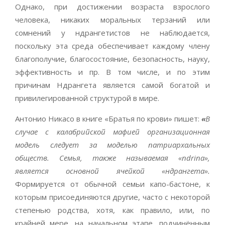
Однако, при достижении возраста взрослого
человека, никаких моральных терзаний или
сомнений у ндрангетистов не наблюдается,
поскольку эта среда обеспечивает каждому члену
благополучие, благосостояние, безопасность, науку,
эффективность и пр. В том числе, и по этим
причинам Ндрангета является самой богатой и
привилегированной структурой в мире.
Антонио Никасо в книге «Братья по крови» пишет:
«
В
случае с калабрийской мафией организационная
модель следует за моделью патриархальных
обществ. Семья, также называемая «ndrina»,
является основной ячейкой «ндрангета».
Формируется от обычной семьи капо-бастоне, к
которым присоединяются другие, часто с некоторой
степенью родства, хотя, как правило, или, по
крайней мере, на начальном этапе, подчинённым