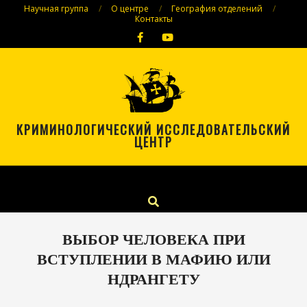
Skip
Научная группа
О центре
География отделений
Контакты
to
content
КРИМИНОЛОГИЧЕСКИЙ ИССЛЕДОВАТЕЛЬСКИЙ
ЦЕНТР
Primary
Menu
Navigation
Search
Menu
ВЫБОР ЧЕЛОВЕКА ПРИ
ВСТУПЛЕНИИ В МАФИЮ ИЛИ
НДРАНГЕТУ