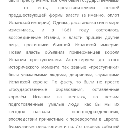
были преступными, все они были государственными
— то есть, представителями некоей
предшествующей формы власти (а именно, оплот
Испанской империи). Однако, расстановка сил в мире
изменилась, и в 1861 году состоялось
воссоединение Италии, к власти пришли другие
лица, противники бывшей Испанской империи.
Новая власть объявила приверженцев короля
Испании преступниками. Акцентируем: до этого
исторического момента так званые «преступники»
были уважаемыми людьми, дворянами, служащими
Испанской короне. По факту, то были не просто
«государственные образования, оставленные
королём Испании на местах», но весьма
подготовленные, умелые люди, как бы мы их
сегодня назвали — «спецподразделения»,
впоследствии причастные к переворотам в Европе,
буржуазным революциям и пр. До таковых событий