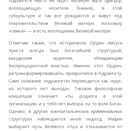
Ндрангете никто не ищет Великую мать (фигуру,
воплощающую носителя Знания), в этой
субкультуре и так все рождаются и живут под
покровительством Великой матери, поскольку
«семья» — и есть воплощение Великой матери.
Отметим также, что исторически Орден Иисуса
Христа всегда был богатейшей структурой,
рыцарским орденом, обладающим
беспрецедентной властью. Именно этот Орден,
ретрансформировавшись, превратился в Ндрангету.
Само название «ндрангета» переводится как «круг,
из которого нет выхода». Таковая философская
концепция означает: «ты родился в этой
организации, и у тебя нет выбора, на то воля Бога».
Однако, в других южноитальянских криминальных
структурах наблюдается иной подход. Мафия
выбирает путь Великого отца и отказывается от