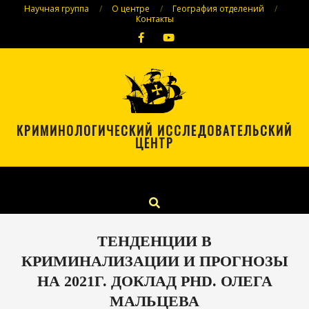
Skip
Научная группа
О центре
География отделений
Контакты
to
content
КРИМИНОЛОГИЧЕСКИЙ ИССЛЕДОВАТЕЛЬСКИЙ
ЦЕНТР
Primary
Menu
Navigation
Search
Menu
ТЕНДЕНЦИИ В
КРИМИНАЛИЗАЦИИ И ПРОГНОЗЫ
НА 2021Г. ДОКЛАД PHD. ОЛЕГА
МАЛЬЦЕВА