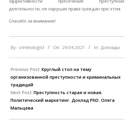
эффективности пресечения преступной
деятельности, не нарушая права граждан при этом.
Спасибо за внимание!
2021-
By:
criminologist
On:
29.04.2021
In:
Доклады
04-
29
Previous Post:
Круглый стол на тему
организованной преступности и криминальных
традиций
Next Post:
Преступность старая и новая.
Политический маркетинг. Доклад PhD. Олега
Мальцева