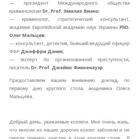
— президент Международного общества
криминологии
Dr. Prof. Эмилио Виано
;
— криминолог, стратегический консультант,
академик Европейской академии наук Украины
PhD.
Олег Мальцев
;
— консультант, детектив, бывший ведущий офицер
ФБР
Джеффри Даник
;
— эксперт по организованной преступности,
писатель
Dr. Prof. Джеймс Финкенауэр
.
Предоставляем вашем вниманию доклад, по
первому дню круглого стола, академика Олега
Мальцева.
Добрый день, уважаемые коллеги. Мне очень жаль,
что многие из наших дорогих коллег заболели и не
смогли принять участие в этом круглом столе. В