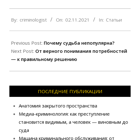
2021-
By:
criminologist
On:
02.11.2021
In:
Статьи
11-
02
Previous Post:
Почему судьба непопулярна?
Next Post:
От верного понимания потребностей
— к правильному решению
ПОСЛЕДНИЕ ПУБЛИКАЦИИ
Анатомия закрытого пространства
Медиа-криминология: как преступление
становится видимым, а человек — виновным до
суда
Машина криминального обслуживания: от