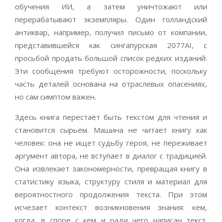
обучения ИИ, а затем уничтожают или
перерабатывают экземпляры. Один голландский
антиквар, например, получил письмо от компании,
представившейся как сингапурская 2077AI, с
просьбой продать большой список редких изданий.
Эти сообщения требуют осторожности, поскольку
часть деталей основана на отраслевых опасениях,
но сам симптом важен.
Здесь книга перестаёт быть текстом для чтения и
становится сырьём. Машина не читает книгу как
человек: она не ищет судьбу героя, не переживает
аргумент автора, не вступает в диалог с традицией.
Она извлекает закономерности, превращая книгу в
статистику языка, структуру стиля и материал для
вероятностного продолжения текста. При этом
исчезает контекст возникновения знания: кем,
когда, в споре с кем и ради чего написан текст.