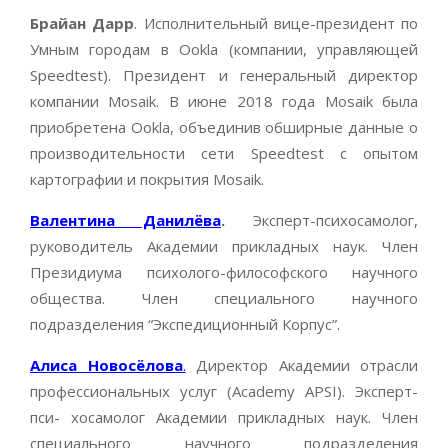
Брайан Дарр
. Исполнительный вице-президент по
Умным городам в Ookla (компании, управляющей
Speedtest). Президент и генеральный директор
компании Mosaik. В июне 2018 года Mosaik была
приобретена Ookla, объединив обширные данные о
производительности сети Speedtest с опытом
картографии и покрытия Mosaik.
Валентина Данилёва
.
Эксперт-психосамолог,
руководитель Академии прикладных наук. Член
Президиума психолого-философского научного
общества. Член специального научного
подразделения “Экспедиционный Корпус”.
Алиса Новосёлова
.
Директор Академии отрасли
профессиональных услуг (Academy APSI). Эксперт-
пси- хосамолог Академии прикладных наук. Член
специального научного подразделения