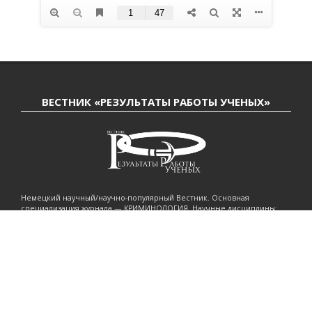
ВЕСТНИК «РЕЗУЛЬТАТЫ РАБОТЫ УЧЕНЫХ»
Немецкий научный/научно-популярный Вестник. Основная
специализация журнала — КРИМИНОЛОГИЯ. Научные дисциплины:
психология, философия, криминология, социология, политология.
Журнал предоставляет возможность размещать научные/научно-
популярные статьи, а также статьи написанные на стыке наук.
CENTRE FOR CRIMINOLOGICAL RESEARCH